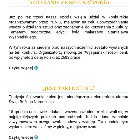
"SPOTKANIE ZE SZTUKĄ" PGNiG
Już po raz trzeci nasza szkoła wzięła udział w konkurskie
organizowanym przez PGNiG, mającym na celu
upowszechnianie
wiedzy o dziełach sztuki oraz zachęcenie do korzystania z kultury.
Tematem tegorocznej edycji było malarstwo Stanisława
Wyspiańskiego.
W tym roku aż siedem prac naszych uczennic zostało wysłanych
na ten konkurs. Organizatorzy mówią, że "Wyspiański" rozbił bank
bo wpłynęło z całej Polski aż 2683 prace.
Czytaj więcej
„JEST TAKI DZIEŃ ...”
Tradycja śpiewania kolęd jest nieodłącznym elementem okresu
Świąt Bożego Narodzenia.
18 grudnia uczniowie edukacji wczesnoszkolnej rozśpiewali się w
najpiękniejszych polskich pastorałkach. Każda klasa wspólnie
z wychowawcą przygotowała cudowny występ. Tym podniosłym
wydarzeniem weszliśmy w piękny, magiczny czas.
Czytaj więcej