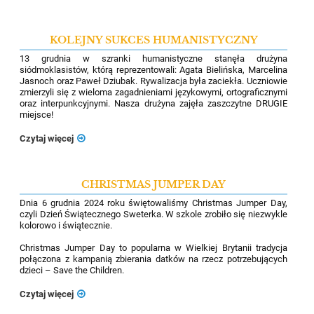
KOLEJNY SUKCES HUMANISTYCZNY
13 grudnia w szranki humanistyczne stanęła drużyna
siódmoklasistów, którą reprezentowali: Agata Bielińska, Marcelina
Jasnoch
oraz Paweł Dziubak. Rywalizacja była zaciekła. Uczniowie
zmierzyli się z wieloma zagadnieniami językowymi, ortograficznymi
oraz interpunkcyjnymi. Nasza drużyna zajęła zaszczytne DRUGIE
miejsce!
Czytaj więcej
CHRISTMAS JUMPER DAY
Dnia 6 grudnia 2024 roku świętowaliśmy
Christmas
Jumper Day,
czyli Dzień Świątecznego Sweterka. W szkole zrobiło się niezwykle
kolorowo i świątecznie.
Christmas
Jumper Day to popularna w Wielkiej Brytanii tradycja
połączona z kampanią zbierania datków na rzecz potrzebujących
dzieci –
Save
the
Children
.
Czytaj więcej