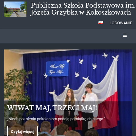
Publiczna Szkoła Podstawowa im.
Józefa Grzybka w Kokoszkowach
LOGOWANIE
Strona
główna
DZIEŃ PATRONA
Imieniny szkoły to czas wyjątkowy. Z tej okazji społeczność szkolna
okazała szacunek i uczciła pamięć swojego patrona – Józefa Grzybka,
składając kwiaty pod tablicą upamiętniającą naszego Patrona.
Czytaj więcej