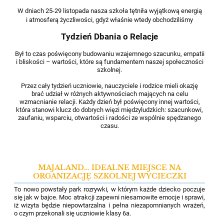
W dniach 25-29 listopada nasza szkoła tętniła wyjątkową energią
i atmosferą życzliwości, gdyż właśnie wtedy obchodziliśmy
Tydzień Dbaniа o Relacje
Był to czas poświęcony budowaniu wzajemnego szacunku, empatii
i bliskości – wartości, które są fundamentem naszej społeczności
szkolnej.
Przez cały tydzień uczniowie, nauczyciele i rodzice mieli okazję
brać udział w różnych aktywnościach mających na celu
wzmacnianie relacji. Każdy dzień był poświęcony innej wartości,
która stanowi klucz do dobrych więzi międzyludzkich: szacunkowi,
zaufaniu, wsparciu, otwartości i radości ze wspólnie spędzanego
czasu.
MAJALAND… IDEALNE MIEJSCE NA
ORGANIZACJĘ SZKOLNEJ WYCIECZKI
To nowo powstały park rozrywki, w którym każde dziecko poczuje
się jak w bajce. Moc atrakcji zapewni niesamowite emocje
i sprawi,
iż wizyta będzie niepowtarzalna i pełna niezapomnianych wrażeń,
o czym przekonali się uczniowie klasy 6a.