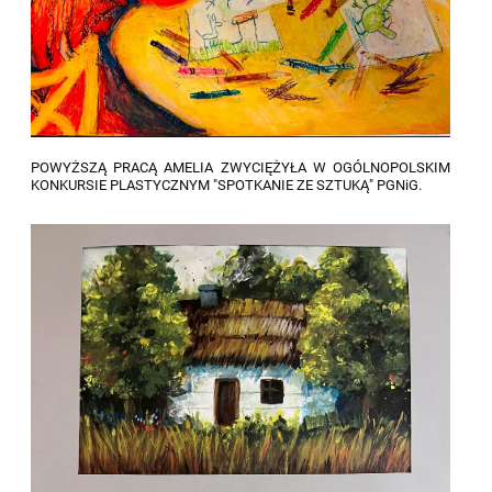
POWYŻSZĄ PRACĄ AMELIA ZWYCIĘŻYŁA W OGÓLNOPOLSKIM
KONKURSIE PLASTYCZNYM "SPOTKANIE ZE SZTUKĄ" PGNiG.