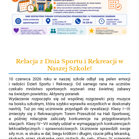
Relacja z Dnia Sportu i Rekreacji w
Naszej Szkole!
10 czerwca 2026 roku w naszej szkole odbył się pełen emocji
i radości Dzień Sportu i Rekreacji. Od samego rana na uczniów
czekało mnóstwo sportowych wyzwań oraz świetnej zabawy
na świeżym powietrzu. Aktywny poranek
Wydarzenie rozpoczęło się od wspólnej rozgrzewki przy muzyce
na boisku szkolnym, która szybko wprawiła wszystkich w doskonały
nastrój. Tuż po niej uczniowie przystąpili do rywalizacji: Klasy I–III
zmierzyły się z Rekreacyjnym Torem Przeszkód na Hali Sportowej,
a później rotacyjnie zaliczały konkurencje na przygotowanych
stacjach. Klasy IV–VII wzięły udział w wymagających konkurencjach
lekkoatletycznych i sprawnościowych. Uczniowie sprawdzili swoje
siły m.in. w skoku w dal, biegu krótkim i długim, rzucie piłką lekarską,
skokach przez skakankę oraz rzutach do celu. Klasy IV rozegrały