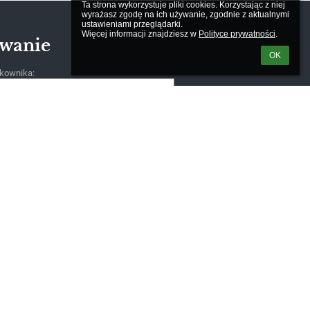
Ta strona wykorzystuje pliki cookies. Korzystając z niej 
wyrażasz zgodę na ich używanie, zgodnie z aktualnymi 
ustawieniami przeglądarki.

Więcej informacji znajdziesz w 
Polityce prywatności
.
wanie
OK
kownika:
m loginu lub hasła