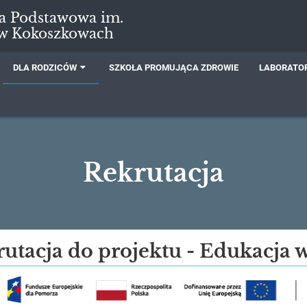
ła Podstawowa im.
 w Kokoszkowach
DLA RODZICÓW
SZKOŁA PROMUJĄCA ZDROWIE
LABORATOR
Rekrutacja
utacja do projektu - Edukacja 