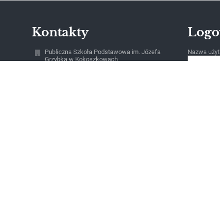
Kontakty
Logo
Publiczna Szkoła Podstawowa im. Józefa
Nazwa użyt
Grzybka w Kokoszkowach
sekretariat@psp-kokoszkowy.stg.pl
Hasło:
58 56 215 79
ul.Szkolna 24
83-207 Kokoszkowy
Poland
Zapomniałe