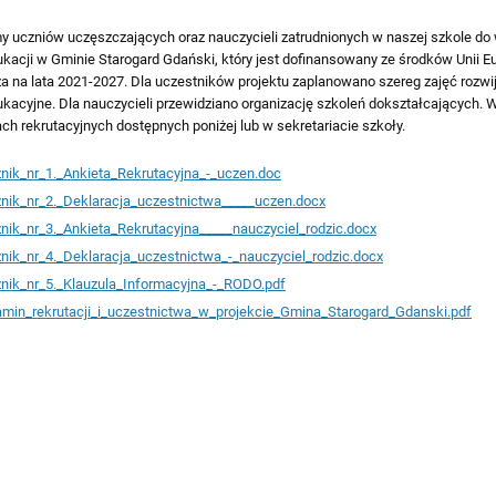
 uczniów uczęszczających oraz nauczycieli zatrudnionych w naszej szkole do wz
ukacji w Gminie Starogard Gdański, który jest dofinansowany ze środków Unii 
a na lata 2021-2027. Dla uczestników projektu zaplanowano szereg zajęć rozw
kacyjne. Dla nauczycieli przewidziano organizację szkoleń dokształcających. 
h rekrutacyjnych dostępnych poniżej lub w sekretariacie szkoły.
nik_nr_1._Ankieta_Rekrutacyjna_-_uczen.doc
nik_nr_2._Deklaracja_uczestnictwa_____uczen.docx
nik_nr_3._Ankieta_Rekrutacyjna_____nauczyciel_rodzic.docx
nik_nr_4._Deklaracja_uczestnictwa_-_nauczyciel_rodzic.docx
nik_nr_5._Klauzula_Informacyjna_-_RODO.pdf
amin_rekrutacji_i_uczestnictwa_w_projekcie_Gmina_Starogard_Gdanski.pdf