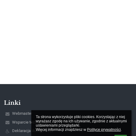
Linki
Webmaster
Ta strona wykorzystuje pliki cookies. Korzystając z niej 
wyrażasz zgodę na ich używanie, zgodnie z aktualnymi 
Wsparcie techniczne
ustawieniami przeglądarki.

Więcej informacji znajdziesz w 
Polityce prywatności
.
Deklaracja dostępności