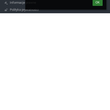
OK
Informacje prawne
Polityka prywatności
Metryczka
Mapa strony
O nas
Kontakt
Aktualności
Kontakty
Publiczna Szkoła Podstawowa im. Józefa Grzybka w
Kokoszkowach
sekretariat@psp-kokoszkowy.stg.pl
58 56 215 79
ul.Szkolna 24
83-207 Kokoszkowy
Poland
Logowanie