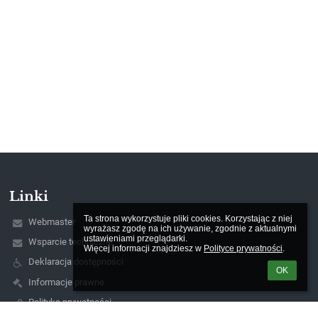
Linki
Ta strona wykorzystuje pliki cookies. Korzystając z niej 
Webmaster
wyrażasz zgodę na ich używanie, zgodnie z aktualnymi 
ustawieniami przeglądarki.

Wsparcie techniczne
Więcej informacji znajdziesz w 
Polityce prywatności
.
Deklaracja dostępności
OK
Informacje prawne
Polityka prywatności