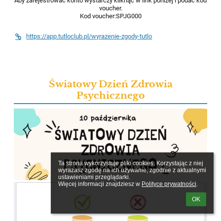
Aby zarejestrować konto wystarczy kliknąć w link poniżej i podać kod
voucher.
Kod voucher:SPJG000
https://app.tutloclub.pl/wyrazenie-zgody-tutlo
Światowy Dzień Zdrowia
Psychicznego
Ta strona wykorzystuje pliki cookies. Korzystając z niej 
wyrażasz zgodę na ich używanie, zgodnie z aktualnymi 
ustawieniami przeglądarki.

Więcej informacji znajdziesz w 
Polityce prywatności
.
OK