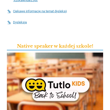
%20kalendarz.pdf
Ciekawe informacje na temat dysleksji
Dysleksja
Native speaker w każdej szkole!