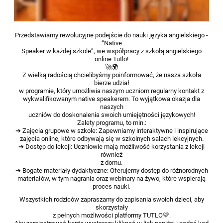
Przedstawiamy rewolucyjne podejście do nauki języka angielskiego -
“Native
Speaker w każdej szkole”, we współpracy z szkołą angielskiego
online Tutlo!
🚀🌍
Z wielką radością chcielibyśmy poinformować, że nasza szkoła
bierze udział
w programie, który umożliwia naszym uczniom regularny kontakt z
wykwalifikowanym native speakerem. To wyjątkowa okazja dla
naszych
uczniów do doskonalenia swoich umiejętności językowych!
Zalety programu, to min.:
➔ Zajęcia grupowe w szkole: Zapewniamy interaktywne i inspirujące
zajęcia online, które odbywają się w szkolnych salach lekcyjnych.
➔ Dostęp do lekcji: Uczniowie mają możliwość korzystania z lekcji
również
z domu.
➔ Bogate materiały dydaktyczne: Oferujemy dostęp do różnorodnych
materiałów, w tym nagrania oraz webinary na żywo, które wspierają
proces nauki.
Wszystkich rodziców zapraszamy do zapisania swoich dzieci, aby
skorzystały
z pełnych możliwości platformy TUTLO💛.