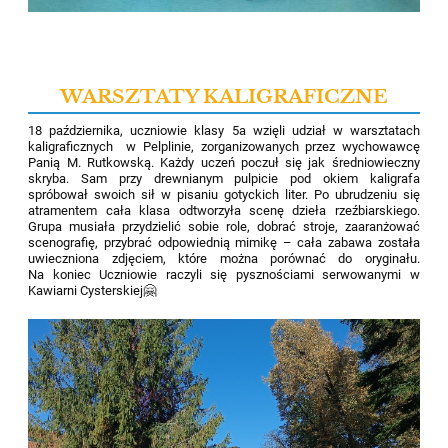
WARSZTATY KALIGRAFICZNE
18 października, uczniowie
klasy 5a
wzięli udział w warsztatach
kaligraficznych
w Pelplinie,
zorganizowan
ych
przez wychowawcę
Panią M. Rutkowską. Każdy uczeń poczuł się jak średniowieczny
skryba. Sam przy drewnianym pulpicie pod okiem kaligrafa
spróbował swoich sił w pisaniu gotyckich liter. Po ubrudzeniu się
atramentem cała klasa odtworzyła scenę dzieła rzeźbiarskiego.
Grupa musiała przydzielić sobie role, dobrać stroje, zaaranżować
scenografię, przybrać odpowiednią mimikę – cała zabawa została
uwieczniona zdjęciem, które można porównać do oryginału.
Na koniec Uczniowie raczyli się pysznościami serwowanymi w
Kawiarni Cysterskiej
🤗