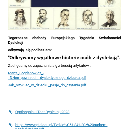
Tegoroczne obchody Europejskiego Tygodnia Świadomości
Dysleksji
odbywają się pod hasłem:
"Odkrywamy wyjatkowe historie osób z dysleksją".
Zachęcamy do zapoznania się z treścią artykułów :
Marta_Bogdanowicz_-
_Dzien_powszedni_dyslektycznego_dziecka.pdf
Jak_rozwijac_w_dziecku_pasje_do_czytania.pdf
Ogólnopolski Test Dysleksji 2023
https://www.ptd.edu.pl/Tydzie%C5%84%20z%20ruchem-