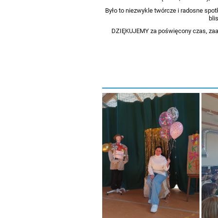
Było to niezwykle twórcze i radosne spo
bli
DZIĘKUJEMY za poświęcony czas, zaanga