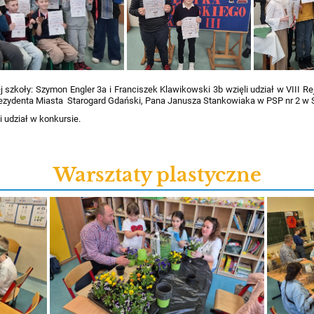
ej szkoły: Szymon Engler 3a i Franciszek Klawikowski 3b wzięli udział w VIII
rezydenta Miasta Starogard Gdański, Pana Janusza Stankowiaka w PSP nr 2 w 
i udział w konkursie.
Warsztaty plastyczne