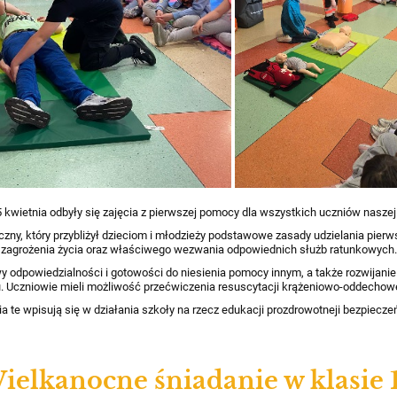
 kwietnia odbyły się zajęcia z pierwszej pomocy dla wszystkich uczniów naszej
zny, który przybliżył dzieciom i młodzieży podstawowe zasady udzielania pier
zagrożenia życia oraz właściwego wezwania odpowiednich służb ratunkowych.
y odpowiedzialności i gotowości do niesienia pomocy innym, a także rozwijanie
 Uczniowie mieli możliwość przećwiczenia resuscytacji krążeniowo-oddechowe
ia te wpisują się w działania szkoły na rzecz edukacji prozdrowotneji bezpiecze
ielkanocne śniadanie w klasie 