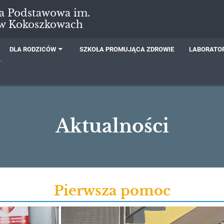
ła Podstawowa im.
 w Kokoszkowach
DLA RODZICÓW
SZKOŁA PROMUJĄCA ZDROWIE
LABORATOR
Aktualności
Pierwsza pomoc