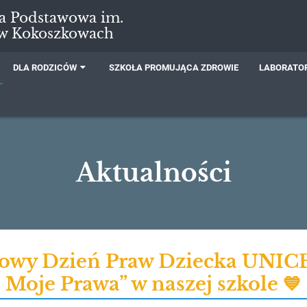
ła Podstawowa im.
 w Kokoszkowach
DLA RODZICÓW
SZKOŁA PROMUJĄCA ZDROWIE
LABORATOR
Aktualności
owy Dzień Praw Dziecka UNICE
Moje Prawa” w naszej szkole 💙