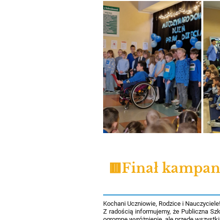
🟥Finał kampan
Kochani Uczniowie, Rodzice i Nauczyciele
Z radością informujemy, że Publiczna Sz
ogromne wyróżnienie, ale przede wszystki