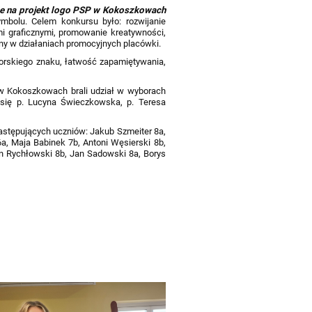
sie na projekt logo PSP w Kokoszkowach
mbolu. Celem konkursu było: rozwijanie
i graficznymi, promowanie kreatywności,
tany w działaniach promocyjnych placówki.
utorskiego znaku, łatwość zapamiętywania,
a w Kokoszkowach brali udział w wyborach
się p. Lucyna Świeczkowska, p. Teresa
.
 następujących uczniów: Jakub Szmeiter 8a,
a, Maja Babinek 7b, Antoni Węsierski 8b,
an Rychłowski 8b, Jan Sadowski 8a, Borys