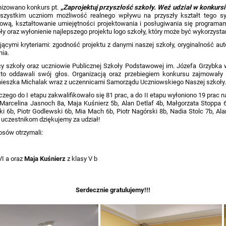
nizowano konkurs pt.
„Zaprojektuj przyszłość szkoły. Weź udział w konkur
szystkim uczniom możliwość realnego wpływu na przyszły kształt tego sy
ową, kształtowanie umiejętności projektowania i posługiwania się programam
oły oraz wyłonienie najlepszego projektu logo szkoły, który może być wykorzys
jącymi kryteriami: zgodność projektu z danymi naszej szkoły, oryginalność a
nia.
icy szkoły oraz uczniowie Publicznej Szkoły Podstawowej im. Józefa Grzybk
 oddawali swój głos. Organizacją oraz przebiegiem konkursu zajmowały 
nieszka Michalak wraz z uczennicami Samorządu Uczniowskiego Naszej szkoły
czego do I etapu zakwalifikowało się 81 prac, a do II etapu wyłoniono 19 prac
arcelina Jasnoch 8a, Maja Kuśnierz 5b, Alan Detlaf 4b, Małgorzata Stoppa 6
6b, Piotr Godlewski 6b, Mia Mach 6b, Piotr Nagórski 8b, Nadia Stolc 7b, Al
 uczestnikom dziękujemy za udział!
osów otrzymali:
VI a oraz
Maja Kuśnierz
z klasy V b
Serdecznie gratulujemy!!!