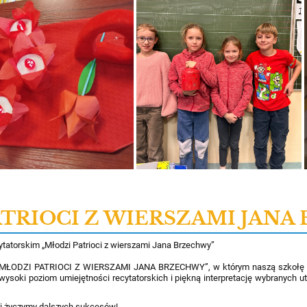
TRIOCI Z WIERSZAMI JAN
tatorskim „Młodzi Patrioci z wierszami Jana Brzechwy”
ki „MŁODZI PATRIOCI Z WIERSZAMI JANA BRZECHWY”, w którym naszą szkołę r
wysoki poziom umiejętności recytatorskich i piękną interpretację wybranych u
i życzymy dalszych sukcesów!