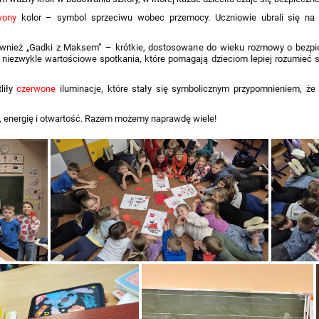
wony
kolor – symbol sprzeciwu wobec przemocy. Uczniowie ubrali się n
wnież „Gadki z Maksem” – krótkie, dostosowane do wieku rozmowy o bezpie
niezwykle wartościowe spotkania, które pomagają dzieciom lepiej rozumieć si
liły
czerwone
iluminacje, które stały się symbolicznym przypomnieniem, że
 energię i otwartość. Razem możemy naprawdę wiele!