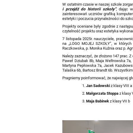
W ostatnim czasie w naszej szkole zorga
i przejdź do historii szkoły”
, dając w
zainteresowań uczniów grafiką komputer
estetyki i poczucia przynależności do szk
Projekty oceniane były zgodnie z następu
czytelność projektu oraz estetyka wykona
7 listopada 2025r. nauczyciele, pracown
na „LOGO MOJEJ SZKOŁY”, w których to
Raczkowska, p. Monika Kuźnia oraz p. Ag
Należy zaznaczyć, że złożono 147 prac. Z 
Paweł Dziubak 8b, Maja Weltrowska 7a, M
Martyna Pepłowska 7a, Jacek Kazubowski 
Talaśka 6b, Bartosz Brandt 6b. Wszystkim
Pragniemy poinformować, że najwięcej gł
Jan Sadowski
z klasy VIII a
Małgorzata Stoppa
z klasy 
Maja Babinek
z klasy VII b