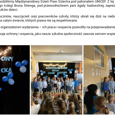
hodziliśmy Międzynarodowy Dzień Praw Dziecka pod patronatem UNICEF. Z tej o
go kolegi Bruna Strenga, pod przewodnictwem pani Agaty Sadowskiej, zaprez
zków dzieci.
zniów, nauczycieli oraz pracowników szkoły, którzy ubrali się dziś na nie
 na całym świecie, których prawa nie są respektowane.
 organizatorom wydarzenia – ich praca i wsparcie pozwoliły na przeprowadzen
ebuje ochrony i wsparcia, jako nasza szkolna społeczność zawsze sercem wspie