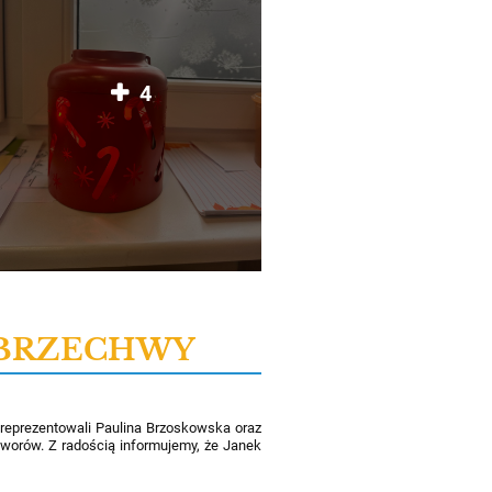
4
A BRZECHWY
eprezentowali Paulina Brzoskowska oraz
tworów. Z radością informujemy, że Janek