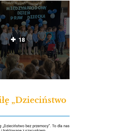
18
łę „Dzieciństwo
ę „Dzieciństwo bez przemocy”. To dla nas
e i traktowane z szacunkiem.