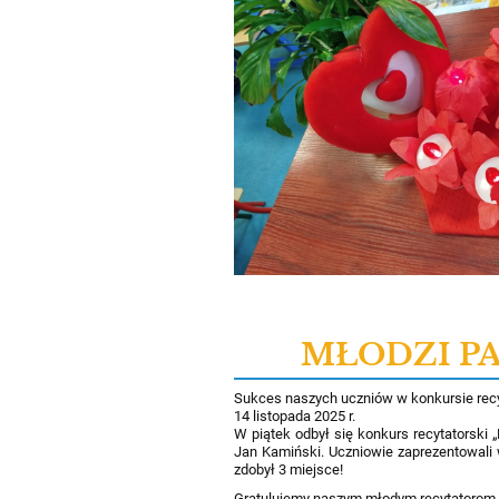
MŁODZI PA
Sukces naszych uczniów w konkursie recy
14 listopada 2025 r.
W piątek odbył się konkurs recytators
Jan Kamiński. Uczniowie zaprezentowali 
zdobył 3 miejsce!
Gratulujemy naszym młodym recytatorom 