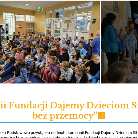
ii Fundacji Dajemy Dzieciom Si
bez przemocy”🟥
!
koła Podstawowa przystąpiła do finału kampanii Fundacji Dajemy Dzieciom Sił
m ważny krok w budowaniu szkoły, w której każde dziecko czuje się bezpieczn