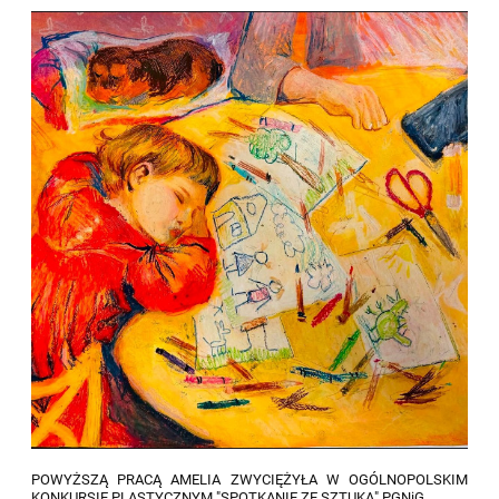
POWYŻSZĄ PRACĄ AMELIA ZWYCIĘŻYŁA W OGÓLNOPOLSKIM
KONKURSIE PLASTYCZNYM "SPOTKANIE ZE SZTUKĄ" PGNiG.