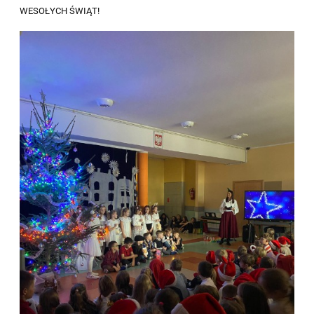
WESOŁYCH ŚWIĄT!