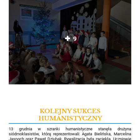
9
KOLEJNY SUKCES
HUMANISTYCZNY
13 grudnia w szranki humanistyczne stanęła drużyna
siódmoklasistów, którą reprezentowali: Agata Bielińska, Marcelina
Jasnoch
oraz Paweł Dziubak. Rywalizacja była zaciekła. Uczniowie