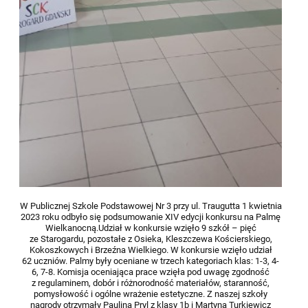
W Publicznej Szkole Podstawowej Nr 3 przy ul. Traugutta 1 kwietnia
2023 roku odbyło się podsumowanie XIV edycji konkursu na Palmę
Wielkanocną.Udział w konkursie wzięło 9 szkół – pięć
ze Starogardu, pozostałe z Osieka, Kleszczewa Kościerskiego,
Kokoszkowych i Brzeźna Wielkiego. W konkursie wzięło udział
62 uczniów. Palmy były oceniane w trzech kategoriach klas: 1-3, 4-
6, 7-8. Komisja oceniająca prace wzięła pod uwagę zgodność
z regulaminem, dobór i różnorodność materiałów, staranność,
pomysłowość i ogólne wrażenie estetyczne. Z naszej szkoły
nagrody otrzymały Paulina Pryl z klasy 1b i Martyna Turkiewicz