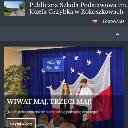
Publiczna Szkoła Podstawowa im.
Józefa Grzybka w Kokoszkowach
LOGOWANIE
Strona
główna
DZIEŃ PATRONA
Imieniny szkoły to czas wyjątkowy. Z tej okazji społeczność szkolna
okazała szacunek i uczciła pamięć swojego patrona – Józefa Grzybka,
składając kwiaty pod tablicą upamiętniającą naszego Patrona.
Czytaj więcej