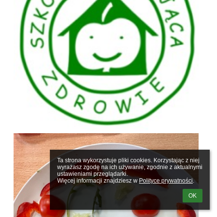
Ta strona wykorzystuje pliki cookies. Korzystając z niej 
wyrażasz zgodę na ich używanie, zgodnie z aktualnymi 
ustawieniami przeglądarki.

Więcej informacji znajdziesz w 
Polityce prywatności
.
OK