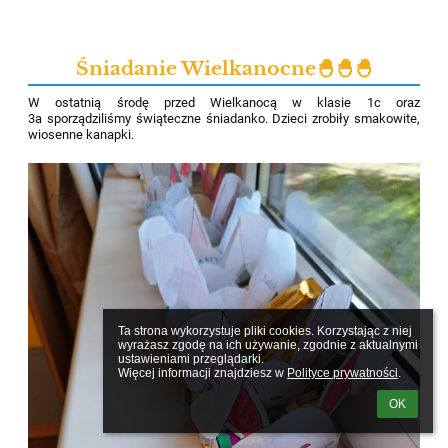
Śniadanie Wielkanocne🐣🐣🐣
W ostatnią środę przed Wielkanocą w klasie 1c oraz
3a sporządziliśmy świąteczne śniadanko. Dzieci zrobiły smakowite,
wiosenne kanapki.
Ta strona wykorzystuje pliki cookies. Korzystając z niej 
wyrażasz zgodę na ich używanie, zgodnie z aktualnymi 
ustawieniami przeglądarki.

Więcej informacji znajdziesz w 
Polityce prywatności
.
OK