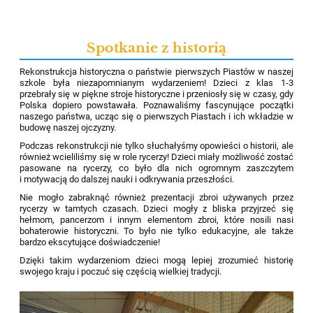
Spotkanie z historią
Rekonstrukcja historyczna o państwie pierwszych Piastów w naszej
szkole była niezapomnianym wydarzeniem! Dzieci z klas 1-3
przebrały się w piękne stroje historyczne i przeniosły się w czasy, gdy
Polska dopiero powstawała. Poznawaliśmy fascynujące początki
naszego państwa, ucząc się o pierwszych Piastach i ich wkładzie w
budowę naszej ojczyzny.
Podczas rekonstrukcji nie tylko słuchałyśmy opowieści o historii, ale
również wcieliliśmy się w role rycerzy! Dzieci miały możliwość zostać
pasowane na rycerzy, co było dla nich ogromnym zaszczytem
i motywacją do dalszej nauki i odkrywania przeszłości.
Nie mogło zabraknąć również prezentacji zbroi używanych przez
rycerzy w tamtych czasach. Dzieci mogły z bliska przyjrzeć się
hełmom, pancerzom i innym elementom zbroi, które nosili nasi
bohaterowie historyczni. To było nie tylko edukacyjne, ale także
bardzo ekscytujące doświadczenie!
Dzięki takim wydarzeniom dzieci mogą lepiej zrozumieć historię
swojego kraju i poczuć się częścią wielkiej tradycji.