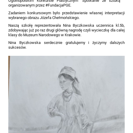
Ogólnopolskim Konkursie Plastycznym "Spotkanie ze sztuką "
organizowanym przez
#FundacjaPGE
.
Zadaniem konkursowym było przedstawienie własnej interpretacji
wybranego obrazu Józefa Chełmońskiego.
Naszą szkołę reprezentowała
Nina Byczkowska
uczennica kl.5b,
zdobywając już po raz drugi główną nagrodę czyli wycieczkę dla całej
klasy do Muzeum Narodowego w Krakowie.
Nina Byczkowska
serdecznie gratulujemy i życzymy dalszych
sukcesów.