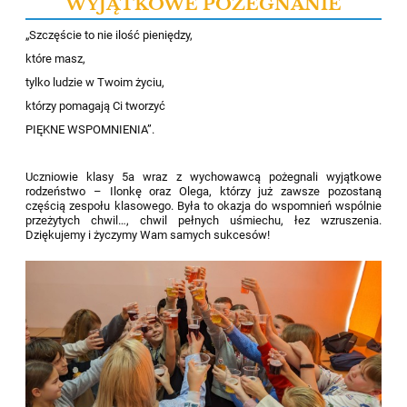
WYJĄTKOWE POŻEGNANIE
„Szczęście to nie ilość pieniędzy,
które masz,
tylko ludzie w Twoim życiu,
którzy pomagają Ci tworzyć
PIĘKNE WSPOMNIENIA”.
Uczniowie klasy 5a wraz z wychowawcą pożegnali wyjątkowe
rodzeństwo –
Ilonkę
oraz Olega, którzy już zawsze pozostaną
częścią zespołu klasowego. Była to okazja do wspomnień wspólnie
przeżytych chwil…, chwil pełnych uśmiechu, łez wzruszenia.
Dziękujemy i życzymy
Wam
samych sukcesów!