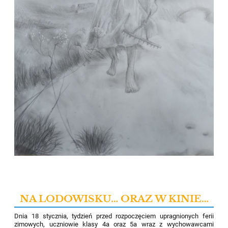
NA LODOWISKU… ORAZ W KINIE…
Dnia 18 stycznia, tydzień przed rozpoczęciem upragnionych ferii
zimowych, uczniowie klasy 4a oraz 5a wraz z wychowawcami