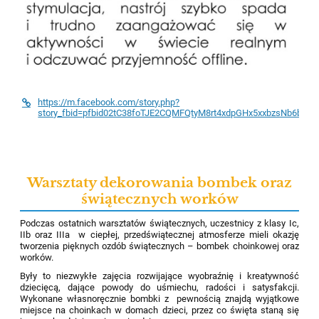
https://m.facebook.com/story.php?
story_fbid=pfbid02tC38foTJE2CQMFQtyM8rt4xdpGHx5xxbzsNb6bd
Warsztaty dekorowania bombek oraz
świątecznych worków
Podczas
ostatnich
warsztatów
świątecznych
,
uczestnicy z
klasy
Ic
,
IIb
oraz
IIIa
w ciepłej,
przedświątecznej atmosferze
mieli okazję
tworzenia pięknych ozdób świątecznych
–
bombek
choinkowej
oraz
worków
.
Były
to niezwykłe zajęcia rozwijające wyobraźnię i kreatywność
dziecięcą
, dające powody do
uśmiechu, radości i sa
tysfakcji.
Wykonane własnoręcznie bombki
z
pewnością
znajdą wyjątkowe
miejsce
na choinkach w domach dzieci, przez co święta staną się