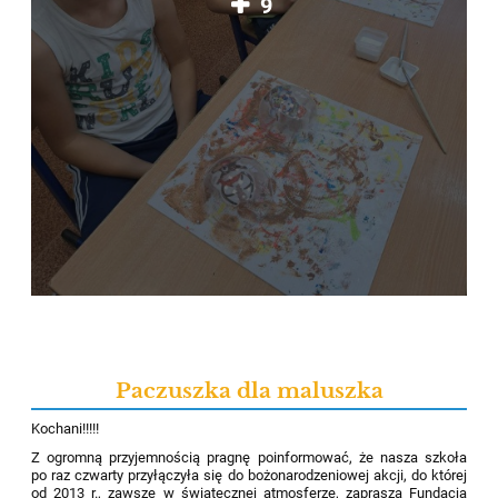
9
Paczuszka dla maluszka
Kochani!!!!!
Z ogromną przyjemnością pragnę poinformować
, że nasza szkoła
po raz czwarty
przyłączyła się do
bożonarodzeniowej
akc
ji
, do której
od 2013 r., zawsze w świątecznej atmosferze, zaprasza Fundacja