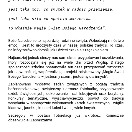
jest taka moc, co smutek w radość przemienia, 
jest taka siła co spełnia marzenia…
To właśnie magia Świąt Bożego Narodzenia”.
Boże Narodzenie to najbardziej rodzinne święta. Wzbudzają mnóstwo
emocji. Jest to uroczysty czas w naszej polskiej tradycji. To czas,
na który zarówno dorośli, jak i dzieci czekają z utęsknieniem.
Najbardziej jednak cieszy nas sam okres przygotowań i oczekiwania,
który rozpoczyna się już na wiele dni przed Wigilią. Dlatego
społeczność szkolna postanowiła ten czas przygotowań rozpocząć
jak najwcześniej, współrealizując projekt
zatytułowany „Magia Świąt
Bożego Narodzenia – jesteśmy razem, jesteśmy dla innych”.
Zaplanowano mnóstwo zadań związanych z bogatą tradycją
bożonarodzeniową: świąteczny kiermasz,
fotobudkę
,
przygotowanie
ozdób świątecznych, dekorowanie
sal
lekcyjnych oraz korytarzy
,
konkursy tematyczne
, wyjścia
/wycieczki, powrót do tradycji
wysyłania własnoręcznie wykonanych kartek
świątecznych,
wigilie
klasowe, jasełka, koncert kolęd
i wiele, wiele innych…
Szczegóły w postaci fotorelacji już wkrótce… Koniecznie
obserwujcie! Zapraszamy!