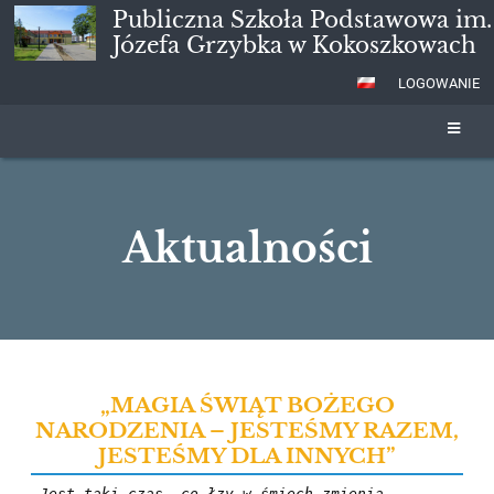
Publiczna Szkoła Podstawowa im.
Józefa Grzybka w Kokoszkowach
LOGOWANIE
Aktualności
Aktualności
„MAGIA ŚWIĄT BOŻEGO
NARODZENIA – JESTEŚMY RAZEM,
JESTEŚMY DLA INNYCH”
„
Jest taki czas, co łzy w śmiech zmienia,