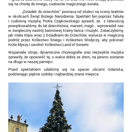
się na chwilę do
innego, cudownie magicznego świata.
„
Dziadek do orzechów
”
powraca od stuleci na sceny teatrów
w okolicach Świąt Bożego Narodzenia. Spektakl ten poprzez fabułę
i cudowną muzykę Piotra Czaj
kowskiego sprawi
ł, że
z łatwością
powędrowaliśmy
do
lat
dzieciństwa, marzeń, magii... wprow
adził
nas
w świąteczny nastrój
baśniowej krainy tańca i muzyki
.
Zobaczyliśmy
,
jak mała Klara wraz z Dziadkiem do Orzechów, wyrusza w magiczną
podróż przez Królestwo Śniegu i Królestwo Słodyczy, aby pokonać
Króla Myszy i uwolnić Królestwo Land of
Sweets
.
Wspaniałe stroje, dynamiczne choreograf
ie oraz niezwykła muzyka
sprawiły, że
opowieść
ta,
o walce dobra
ze złem, na pewno zostanie
na długo
w naszej pamięci
.
Przed spektaklem udaliśmy się na spacer ulicami Gdańska,
podziwiając piękne ozdoby i najbardziej znane miejsca.