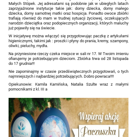
Małych Stópek. Jej adresatami są podobnie jak w ubiegłych latach
zaprzyjaźnione instytucje takie jak: domy dziecka, domy małego
dziecka, domy samotnej matki oraz hospicja. Ponadto owoce zbiórki
trafiają również do mam w trudnej sytuacji życiowej, oczekujących
narodzin dzie
ciątka oraz podopiecznych
organizacji, których maluchy
już pojawiły się na świecie.
W inicjatywę można włączyć się
przygotowując paczkę z artykułami
higienicznymi, takimi
jak :
proszki i płyny do prania, kremy, szampony,
oliwki, pieluchy, mydła.
Na p
rzyn
iesione rzeczy czeka miejsce w
sali nr 17. W Twoim imieniu
ofiarujemy je potrzebującym dzieciom. Zbiórka trwa od 28 listopada
do 17 grudnia!!!
Nie zapominajmy w czasie przedświątecznych przygotowań, o tych
najmniejszych i najbardziej potrzebujących.
Dobro powraca!!!!
Opiekunowie: Kamila Kamińska, Natalia
Szulte
wraz z małymi
pomocnikami z kl. I
II
a