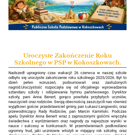
Uroczyste Zakończenie Roku
Szkolnego w PSP w Kokoszkowach.
Nadszedł upragniony czas wakacji! 26 czerwca w naszej szkole
odbyło się uroczyste zakończenie roku szkolnego 2025/2026. Był to
dzień pełen wzruszeń, podsumowań oraz zasłużonych
nagród.Uroczystość rozpoczęła się od oficjalnego wprowadzenia
sztandaru szkoły i odśpiewania hymnu państwowego. Dyrektor
szkoły, pani Anna Benert, gorąco powitała przybyłych uczniów,
nauczycieli oraz rodziców. Swoją obecnością zaszczycili nas również
wyjątkowi goście: przedstawiciel gminy, pan Łukasz Łangowski, oraz
przewodniczący Rady Rodziców, pan Marcin Kamiński. Podczas
apelu Dyrektor Anna Benert wraz z zaproszonymi gośćmi wręczyła
świadectwa z wyróżnieniem oraz nagrody za najwyższe wyniki w
nauce i sukcesy w konkursach. W przemówieniach podkreślano
ogromny trud, jaki uczniowie włożyli w mijający rok szkolny, oraz