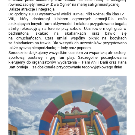
również zacięty mecz w „Dwa Ognie” na małej sali gimnastycznej.
Dalsze atrakcje i integracja
Od godziny 10.00 wystartował wielki Turniej Piłki Nożnej dla klas IV–
VIII, który dostarczył kibicom ogromnych emocji.Dla osób
szukających innych form aktywności i relaksu przygotowano bogatą
strefę rekreacyjną na terenie przy szkole. Uczniowie mogli grać w
badmintona, skakać na skakankach oraz bawić się
na dmuchańcach. Czas umilał wspólny piknik na kocykach
ze śniadaniem na trawie. Dla wszystkich uczestników przygotowano
także pyszną niespodziankę – lody oraz popcorn.
Serdecznie dziękujemy wszystkim uczniom za wspaniałą atmosferę,
sportową postawę i grę fair play. Szczególne podziękowania
kierujemy do organizatorów wydarzenia – Pani Ani i Darii oraz Pana
Bartłomieja – za doskonałe przygotowanie tego wyjątkowego dnia!