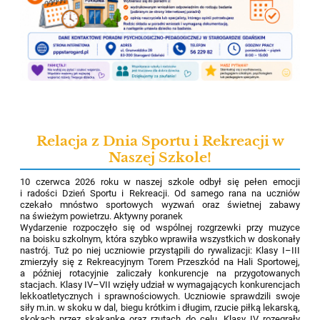
Relacja z Dnia Sportu i Rekreacji w
Naszej Szkole!
10 czerwca 2026 roku w naszej szkole odbył się pełen emocji
i radości Dzień Sportu i Rekreacji. Od samego rana na uczniów
czekało mnóstwo sportowych wyzwań oraz świetnej zabawy
na świeżym powietrzu. Aktywny poranek
Wydarzenie rozpoczęło się od wspólnej rozgrzewki przy muzyce
na boisku szkolnym, która szybko wprawiła wszystkich w doskonały
nastrój. Tuż po niej uczniowie przystąpili do rywalizacji: Klasy I–III
zmierzyły się z Rekreacyjnym Torem Przeszkód na Hali Sportowej,
a później rotacyjnie zaliczały konkurencje na przygotowanych
stacjach. Klasy IV–VII wzięły udział w wymagających konkurencjach
lekkoatletycznych i sprawnościowych. Uczniowie sprawdzili swoje
siły m.in. w skoku w dal, biegu krótkim i długim, rzucie piłką lekarską,
skokach przez skakankę oraz rzutach do celu. Klasy IV rozegrały