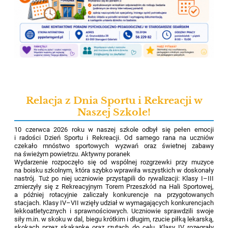
Relacja z Dnia Sportu i Rekreacji w
Naszej Szkole!
10 czerwca 2026 roku w naszej szkole odbył się pełen emocji
i radości Dzień Sportu i Rekreacji. Od samego rana na uczniów
czekało mnóstwo sportowych wyzwań oraz świetnej zabawy
na świeżym powietrzu. Aktywny poranek
Wydarzenie rozpoczęło się od wspólnej rozgrzewki przy muzyce
na boisku szkolnym, która szybko wprawiła wszystkich w doskonały
nastrój. Tuż po niej uczniowie przystąpili do rywalizacji: Klasy I–III
zmierzyły się z Rekreacyjnym Torem Przeszkód na Hali Sportowej,
a później rotacyjnie zaliczały konkurencje na przygotowanych
stacjach. Klasy IV–VII wzięły udział w wymagających konkurencjach
lekkoatletycznych i sprawnościowych. Uczniowie sprawdzili swoje
siły m.in. w skoku w dal, biegu krótkim i długim, rzucie piłką lekarską,
skokach przez skakankę oraz rzutach do celu. Klasy IV rozegrały