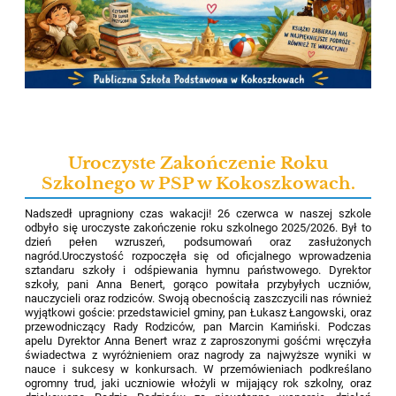
Uroczyste Zakończenie Roku
Szkolnego w PSP w Kokoszkowach.
Nadszedł upragniony czas wakacji! 26 czerwca w naszej szkole
odbyło się uroczyste zakończenie roku szkolnego 2025/2026. Był to
dzień pełen wzruszeń, podsumowań oraz zasłużonych
nagród.Uroczystość rozpoczęła się od oficjalnego wprowadzenia
sztandaru szkoły i odśpiewania hymnu państwowego. Dyrektor
szkoły, pani Anna Benert, gorąco powitała przybyłych uczniów,
nauczycieli oraz rodziców. Swoją obecnością zaszczycili nas również
wyjątkowi goście: przedstawiciel gminy, pan Łukasz Łangowski, oraz
przewodniczący Rady Rodziców, pan Marcin Kamiński. Podczas
apelu Dyrektor Anna Benert wraz z zaproszonymi gośćmi wręczyła
świadectwa z wyróżnieniem oraz nagrody za najwyższe wyniki w
nauce i sukcesy w konkursach. W przemówieniach podkreślano
ogromny trud, jaki uczniowie włożyli w mijający rok szkolny, oraz