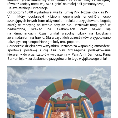
również zacięty mecz w „Dwa Ognie” na małej sali gimnastycznej.
Dalsze atrakcje i integracja
Od godziny 10.00 wystartował wielki Turniej Piłki Nożnej dla klas IV–
VIII, który dostarczył kibicom ogromnych emocji.Dla osób
szukających innych form aktywności i relaksu przygotowano bogatą
strefę rekreacyjną na terenie przy szkole. Uczniowie mogli grać w
badmintona, skakać na skakankach oraz bawić się
na dmuchańcach. Czas umilał wspólny piknik na kocykach
ze śniadaniem na trawie. Dla wszystkich uczestników przygotowano
także pyszną niespodziankę – lody oraz popcorn.
Serdecznie dziękujemy wszystkim uczniom za wspaniałą atmosferę,
sportową postawę i grę fair play. Szczególne podziękowania
kierujemy do organizatorów wydarzenia – Pani Ani i Darii oraz Pana
Bartłomieja – za doskonałe przygotowanie tego wyjątkowego dnia!