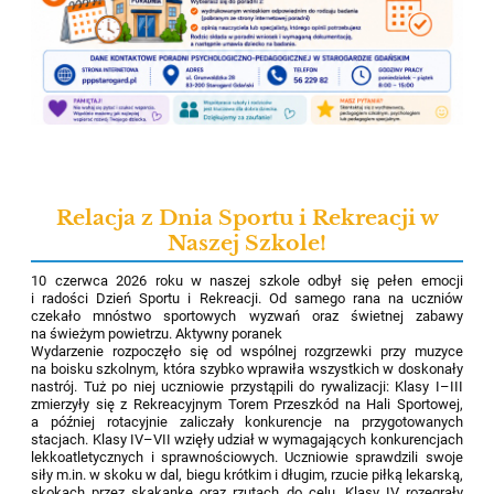
Relacja z Dnia Sportu i Rekreacji w
Naszej Szkole!
10 czerwca 2026 roku w naszej szkole odbył się pełen emocji
i radości Dzień Sportu i Rekreacji. Od samego rana na uczniów
czekało mnóstwo sportowych wyzwań oraz świetnej zabawy
na świeżym powietrzu. Aktywny poranek
Wydarzenie rozpoczęło się od wspólnej rozgrzewki przy muzyce
na boisku szkolnym, która szybko wprawiła wszystkich w doskonały
nastrój. Tuż po niej uczniowie przystąpili do rywalizacji: Klasy I–III
zmierzyły się z Rekreacyjnym Torem Przeszkód na Hali Sportowej,
a później rotacyjnie zaliczały konkurencje na przygotowanych
stacjach. Klasy IV–VII wzięły udział w wymagających konkurencjach
lekkoatletycznych i sprawnościowych. Uczniowie sprawdzili swoje
siły m.in. w skoku w dal, biegu krótkim i długim, rzucie piłką lekarską,
skokach przez skakankę oraz rzutach do celu. Klasy IV rozegrały