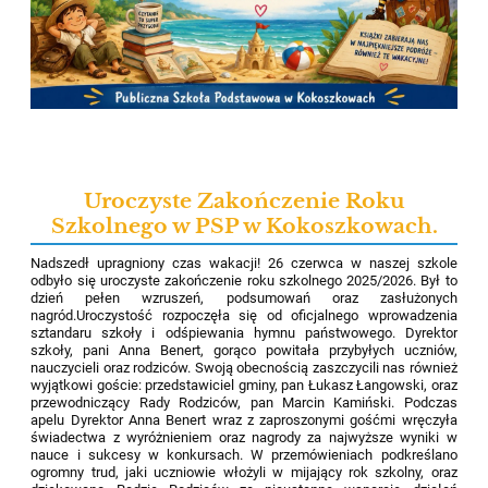
Uroczyste Zakończenie Roku
Szkolnego w PSP w Kokoszkowach.
Nadszedł upragniony czas wakacji! 26 czerwca w naszej szkole
odbyło się uroczyste zakończenie roku szkolnego 2025/2026. Był to
dzień pełen wzruszeń, podsumowań oraz zasłużonych
nagród.Uroczystość rozpoczęła się od oficjalnego wprowadzenia
sztandaru szkoły i odśpiewania hymnu państwowego. Dyrektor
szkoły, pani Anna Benert, gorąco powitała przybyłych uczniów,
nauczycieli oraz rodziców. Swoją obecnością zaszczycili nas również
wyjątkowi goście: przedstawiciel gminy, pan Łukasz Łangowski, oraz
przewodniczący Rady Rodziców, pan Marcin Kamiński. Podczas
apelu Dyrektor Anna Benert wraz z zaproszonymi gośćmi wręczyła
świadectwa z wyróżnieniem oraz nagrody za najwyższe wyniki w
nauce i sukcesy w konkursach. W przemówieniach podkreślano
ogromny trud, jaki uczniowie włożyli w mijający rok szkolny, oraz