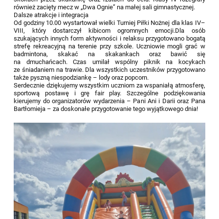
również zacięty mecz w „Dwa Ognie” na małej sali gimnastycznej.
Dalsze atrakcje i integracja
Od godziny 10.00 wystartował wielki Turniej Piłki Nożnej dla klas IV–
VIII, który dostarczył kibicom ogromnych emocji.Dla osób
szukających innych form aktywności i relaksu przygotowano bogatą
strefę rekreacyjną na terenie przy szkole. Uczniowie mogli grać w
badmintona, skakać na skakankach oraz bawić się
na dmuchańcach. Czas umilał wspólny piknik na kocykach
ze śniadaniem na trawie. Dla wszystkich uczestników przygotowano
także pyszną niespodziankę – lody oraz popcorn.
Serdecznie dziękujemy wszystkim uczniom za wspaniałą atmosferę,
sportową postawę i grę fair play. Szczególne podziękowania
kierujemy do organizatorów wydarzenia – Pani Ani i Darii oraz Pana
Bartłomieja – za doskonałe przygotowanie tego wyjątkowego dnia!