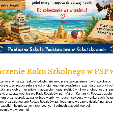
ńczenie Roku Szkolnego w PSP 
zerwca w naszej szkole odbyło się uroczyste zakończenie roku szkolnego 
czystość rozpoczęła się od oficjalnego wprowadzenia sztandaru szkoły i 
tała przybyłych uczniów, nauczycieli oraz rodziców. Swoją obecnością zas
ski, oraz przewodniczący Rady Rodziców, pan Marcin Kamiński. Podczas apelu 
iem oraz nagrody za najwyższe wyniki w nauce i sukcesy w konkursach. W p
olny, oraz dziękowano Radzie Rodziców za nieustanne wsparcie działań na rzecz
szystkim bezpiecznych, słonecznych i pełnych przygód wakacji.
czenia we wrześniu!