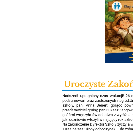
Uroczyste Zako
Nadszedł upragniony czas wakacji! 26 c
podsumowań oraz zasłużonych nagród.Uro
szkoły, pani Anna Benert, gorąco powi
przedstawiciel gminy, pan Łukasz Łangow
gośćmi wręczyła świadectwa z wyróżnien
jaki uczniowie włożyli w mijający rok szk
Na zakończenie Dyrektor Szkoły życzyła w
Czas na zasłużony odpoczynek – do zoba