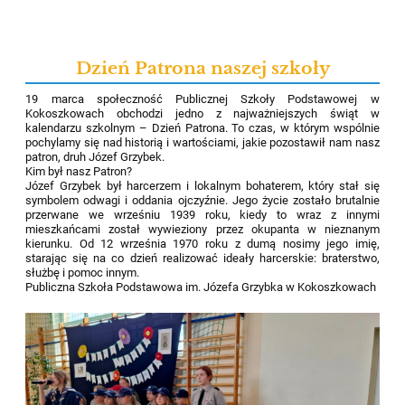
Dzień Patrona naszej szkoły
19 marca społeczność Publicznej Szkoły Podstawowej w
Kokoszkowach obchodzi jedno z najważniejszych świąt w
kalendarzu szkolnym – Dzień Patrona. To czas, w którym wspólnie
pochylamy się nad historią i wartościami, jakie pozostawił nam nasz
patron, druh Józef Grzybek.
Kim był nasz Patron?
Józef Grzybek był harcerzem i lokalnym bohaterem, który stał się
symbolem odwagi i oddania ojczyźnie. Jego życie zostało brutalnie
przerwane we wrześniu 1939 roku, kiedy to wraz z innymi
mieszkańcami został wywieziony przez okupanta w nieznanym
kierunku. Od 12 września 1970 roku z dumą nosimy jego imię,
starając się na co dzień realizować ideały harcerskie: braterstwo,
służbę i pomoc innym.
Publiczna Szkoła Podstawowa im. Józefa Grzybka w Kokoszkowach