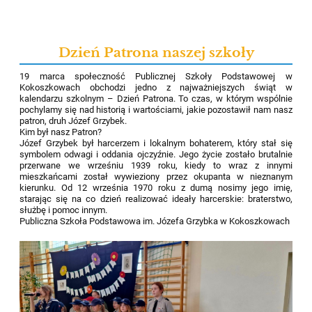
Dzień Patrona naszej szkoły
19 marca społeczność Publicznej Szkoły Podstawowej w
Kokoszkowach obchodzi jedno z najważniejszych świąt w
kalendarzu szkolnym – Dzień Patrona. To czas, w którym wspólnie
pochylamy się nad historią i wartościami, jakie pozostawił nam nasz
patron, druh Józef Grzybek.
Kim był nasz Patron?
Józef Grzybek był harcerzem i lokalnym bohaterem, który stał się
symbolem odwagi i oddania ojczyźnie. Jego życie zostało brutalnie
przerwane we wrześniu 1939 roku, kiedy to wraz z innymi
mieszkańcami został wywieziony przez okupanta w nieznanym
kierunku. Od 12 września 1970 roku z dumą nosimy jego imię,
starając się na co dzień realizować ideały harcerskie: braterstwo,
służbę i pomoc innym.
Publiczna Szkoła Podstawowa im. Józefa Grzybka w Kokoszkowach