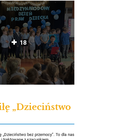
18
łę „Dzieciństwo
ę „Dzieciństwo bez przemocy”. To dla nas
e i traktowane z szacunkiem.