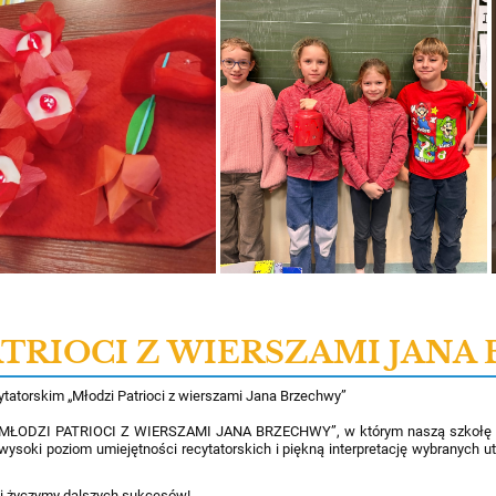
TRIOCI Z WIERSZAMI JAN
tatorskim „Młodzi Patrioci z wierszami Jana Brzechwy”
ki „MŁODZI PATRIOCI Z WIERSZAMI JANA BRZECHWY”, w którym naszą szkołę r
wysoki poziom umiejętności recytatorskich i piękną interpretację wybranych u
i życzymy dalszych sukcesów!