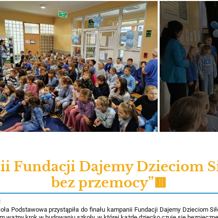
ii Fundacji Dajemy Dzieciom Si
bez przemocy”🟥
!
koła Podstawowa przystąpiła do finału kampanii Fundacji Dajemy Dzieciom Sił
m ważny krok w budowaniu szkoły, w której każde dziecko czuje się bezpieczn