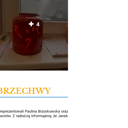
4
A BRZECHWY
eprezentowali Paulina Brzoskowska oraz
tworów. Z radością informujemy, że Janek