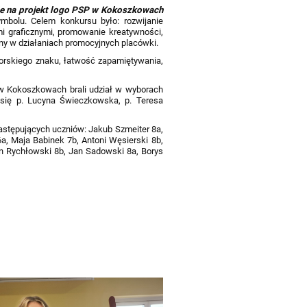
sie na projekt logo PSP w Kokoszkowach
mbolu. Celem konkursu było: rozwijanie
i graficznymi, promowanie kreatywności,
tany w działaniach promocyjnych placówki.
utorskiego znaku, łatwość zapamiętywania,
a w Kokoszkowach brali udział w wyborach
się p. Lucyna Świeczkowska, p. Teresa
.
 następujących uczniów: Jakub Szmeiter 8a,
a, Maja Babinek 7b, Antoni Węsierski 8b,
an Rychłowski 8b, Jan Sadowski 8a, Borys