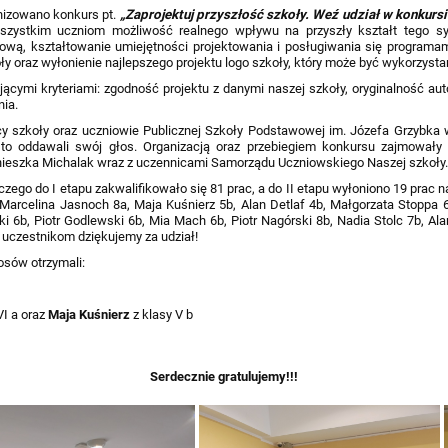
nizowano konkurs pt.
„Zaprojektuj przyszłość szkoły. Weź udział w konkur
szystkim uczniom możliwość realnego wpływu na przyszły kształt tego sy
ową, kształtowanie umiejętności projektowania i posługiwania się programam
oły oraz wyłonienie najlepszego projektu logo szkoły, który może być wykorzys
jącymi kryteriami: zgodność projektu z danymi naszej szkoły, oryginalność a
nia.
icy szkoły oraz uczniowie Publicznej Szkoły Podstawowej im. Józefa Grzybk
 oddawali swój głos. Organizacją oraz przebiegiem konkursu zajmowały 
nieszka Michalak wraz z uczennicami Samorządu Uczniowskiego Naszej szkoły
czego do I etapu zakwalifikowało się 81 prac, a do II etapu wyłoniono 19 prac
arcelina Jasnoch 8a, Maja Kuśnierz 5b, Alan Detlaf 4b, Małgorzata Stoppa 6
6b, Piotr Godlewski 6b, Mia Mach 6b, Piotr Nagórski 8b, Nadia Stolc 7b, Al
 uczestnikom dziękujemy za udział!
osów otrzymali:
VI a oraz
Maja Kuśnierz
z klasy V b
Serdecznie gratulujemy!!!