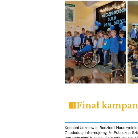
🟥Finał kampan
Kochani Uczniowie, Rodzice i Nauczyciele
Z radością informujemy, że Publiczna Sz
ogromne wyróżnienie, ale przede wszystki