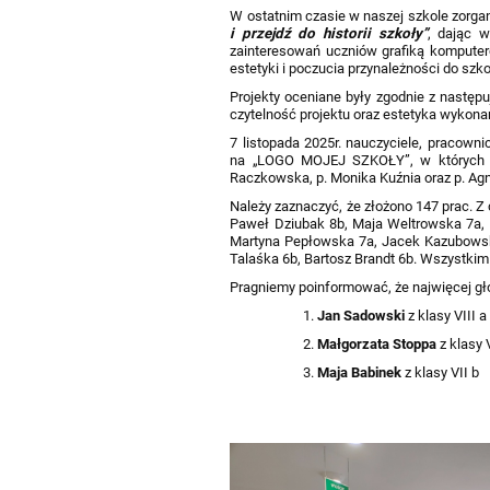
W ostatnim czasie w naszej szkole zorga
i przejdź do historii szkoły”
, dając w
zainteresowań uczniów grafiką komputer
estetyki i poczucia przynależności do szk
Projekty oceniane były zgodnie z następu
czytelność projektu oraz estetyka wykona
7 listopada 2025r. nauczyciele, pracown
na „LOGO MOJEJ SZKOŁY”, w których to
Raczkowska, p. Monika Kuźnia oraz p. Ag
Należy zaznaczyć, że złożono 147 prac. Z 
Paweł Dziubak 8b, Maja Weltrowska 7a, M
Martyna Pepłowska 7a, Jacek Kazubowski 
Talaśka 6b, Bartosz Brandt 6b. Wszystkim
Pragniemy poinformować, że najwięcej gł
Jan Sadowski
z klasy VIII a
Małgorzata Stoppa
z klasy 
Maja Babinek
z klasy VII b