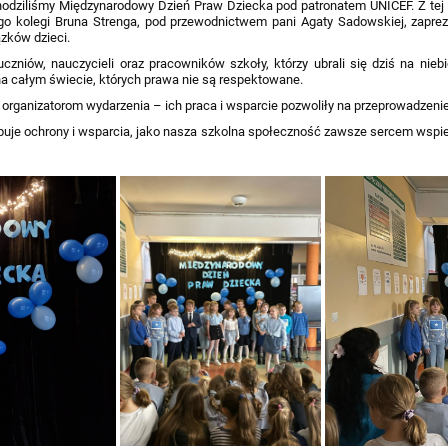
hodziliśmy Międzynarodowy Dzień Praw Dziecka pod patronatem UNICEF. Z tej o
go kolegi Bruna Strenga, pod przewodnictwem pani Agaty Sadowskiej, zaprez
zków dzieci.
zniów, nauczycieli oraz pracowników szkoły, którzy ubrali się dziś na nie
 na całym świecie, których prawa nie są respektowane.
 organizatorom wydarzenia – ich praca i wsparcie pozwoliły na przeprowadzen
ebuje ochrony i wsparcia, jako nasza szkolna społeczność zawsze sercem wspie