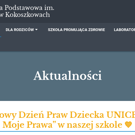
ła Podstawowa im.
 w Kokoszkowach
DLA RODZICÓW
SZKOŁA PROMUJĄCA ZDROWIE
LABORATOR
Aktualności
owy Dzień Praw Dziecka UNICE
Moje Prawa” w naszej szkole 💙