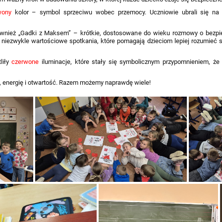
wony
kolor – symbol sprzeciwu wobec przemocy. Uczniowie ubrali się n
wnież „Gadki z Maksem” – krótkie, dostosowane do wieku rozmowy o bezpie
niezwykle wartościowe spotkania, które pomagają dzieciom lepiej rozumieć si
liły
czerwone
iluminacje, które stały się symbolicznym przypomnieniem, że
 energię i otwartość. Razem możemy naprawdę wiele!