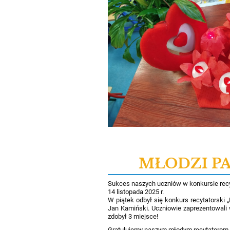
MŁODZI PA
Sukces naszych uczniów w konkursie recy
14 listopada 2025 r.
W piątek odbył się konkurs recytators
Jan Kamiński. Uczniowie zaprezentowali 
zdobył 3 miejsce!
Gratulujemy naszym młodym recytatorom 