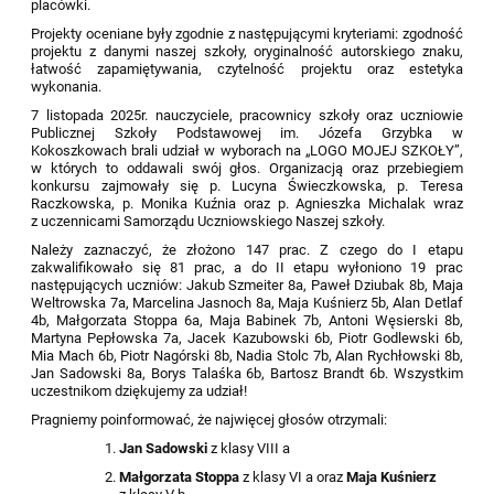
placówki.
Projekty oceniane były zgodnie z następującymi kryteriami: zgodność
projektu z danymi naszej szkoły, oryginalność autorskiego znaku,
łatwość zapamiętywania, czytelność projektu oraz estetyka
wykonania.
7 listopada 2025r. nauczyciele, pracownicy szkoły oraz uczniowie
Publicznej Szkoły Podstawowej im. Józefa Grzybka w
Kokoszkowach brali udział w wyborach na „LOGO MOJEJ SZKOŁY”,
w których to oddawali swój głos. Organizacją oraz przebiegiem
konkursu zajmowały się p. Lucyna Świeczkowska, p. Teresa
Raczkowska, p. Monika Kuźnia oraz p. Agnieszka Michalak wraz
z uczennicami Samorządu Uczniowskiego Naszej szkoły.
Należy zaznaczyć, że złożono 147 prac. Z czego do I etapu
zakwalifikowało się 81 prac, a do II etapu wyłoniono 19 prac
następujących uczniów: Jakub Szmeiter 8a, Paweł Dziubak 8b, Maja
Weltrowska 7a, Marcelina Jasnoch 8a, Maja Kuśnierz 5b, Alan Detlaf
4b, Małgorzata Stoppa 6a, Maja Babinek 7b, Antoni Węsierski 8b,
Martyna Pepłowska 7a, Jacek Kazubowski 6b, Piotr Godlewski 6b,
Mia Mach 6b, Piotr Nagórski 8b, Nadia Stolc 7b, Alan Rychłowski 8b,
Jan Sadowski 8a, Borys Talaśka 6b, Bartosz Brandt 6b. Wszystkim
uczestnikom dziękujemy za udział!
Pragniemy poinformować, że najwięcej głosów otrzymali:
Jan Sadowski
z klasy VIII a
Małgorzata Stoppa
z klasy VI a oraz
Maja Kuśnierz