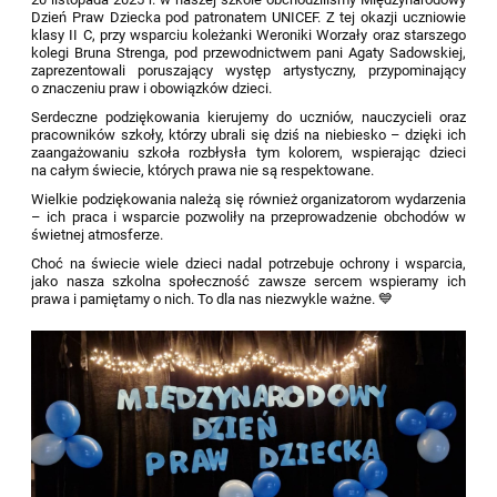
Dzień Praw Dziecka pod patronatem UNICEF. Z tej okazji uczniowie
klasy II C, przy wsparciu koleżanki Weroniki Worzały oraz starszego
kolegi Bruna Strenga, pod przewodnictwem pani Agaty Sadowskiej,
zaprezentowali poruszający występ artystyczny, przypominający
o znaczeniu praw i obowiązków dzieci.
Serdeczne podziękowania kierujemy do uczniów, nauczycieli oraz
pracowników szkoły, którzy ubrali się dziś na niebiesko – dzięki ich
zaangażowaniu szkoła rozbłysła tym kolorem, wspierając dzieci
na całym świecie, których prawa nie są respektowane.
Wielkie podziękowania należą się również organizatorom wydarzenia
– ich praca i wsparcie pozwoliły na przeprowadzenie obchodów w
świetnej atmosferze.
Choć na świecie wiele dzieci nadal potrzebuje ochrony i wsparcia,
jako nasza szkolna społeczność zawsze sercem wspieramy ich
prawa i pamiętamy o nich. To dla nas niezwykle ważne. 💙