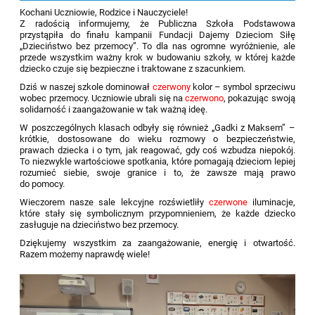
Kochani Uczniowie, Rodzice i Nauczyciele!
Z radością informujemy, że Publiczna Szkoła Podstawowa
przystąpiła do finału kampanii Fundacji Dajemy Dzieciom Siłę
„Dzieciństwo bez przemocy”. To dla nas ogromne wyróżnienie, ale
przede wszystkim ważny krok w budowaniu szkoły, w której każde
dziecko czuje się bezpieczne i traktowane z szacunkiem.
Dziś w naszej szkole dominował
czerwony
kolor – symbol sprzeciwu
wobec przemocy. Uczniowie ubrali się na
czerwono
, pokazując swoją
solidarność i zaangażowanie w tak ważną ideę.
W poszczególnych klasach odbyły się również „Gadki z Maksem” –
krótkie, dostosowane do wieku rozmowy o bezpieczeństwie,
prawach dziecka i o tym, jak reagować, gdy coś wzbudza niepokój.
To niezwykle wartościowe spotkania, które pomagają dzieciom lepiej
rozumieć siebie, swoje granice i to, że zawsze mają prawo
do pomocy.
Wieczorem nasze sale lekcyjne rozświetliły
czerwone
iluminacje,
które stały się symbolicznym przypomnieniem, że każde dziecko
zasługuje na dzieciństwo bez przemocy.
Dziękujemy wszystkim za zaangażowanie, energię i otwartość.
Razem możemy naprawdę wiele!