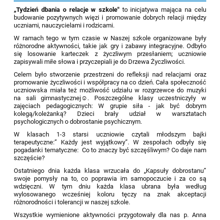
„Tydzień dbania o relacje w szkole"
to inicjatywa mająca na celu
budowanie pozytywnych więzi i promowanie dobrych relacji między
uczniami, nauczycielami i rodzicami
.
W ramach tego w tym czasie w Naszej szkole organizowane były
różnorodne aktywności, takie jak gry i zabawy integracyjne. Odbyło
się losowanie karteczek z życzliwym przesłaniem; uczniowie
zapisywali miłe słowa i przyczepiali je do Drzewa Życzliwości.
Celem było stworzenie przestrzeni do refleksji nad relacjami oraz
promowanie życzliwości i współpracy na co dzień. Cała społeczność
uczniowska miała też możliwość udziału w rozgrzewce do muzyki
na sali gimnastycznej
☺
. Poszczególne klasy uczestniczyły w
zajęciach pedagogicznych: W grupie siła - jak być dobrym
kolegą/koleżanką? Dzieci brały udział w warsztatach
psychologicznych o dobrostanie psychicznym.
W klasach 1-3 starsi uczniowie czytali młodszym bajki
terapeutyczne:” Każdy jest wyjątkowy”. W zespołach odbyły się
pogadanki tematyczne: Co to znaczy być szczęśliwym? Co daje nam
szczęście?
Ostatniego dnia
każda klasa wrzucała do „Kapsuły dobrostanu”
swoje pomysły na to, co poprawia im samopoczucie i za co są
wdzięczni. W tym dniu każda klasa ubrana była według
wylosowanego wcześniej koloru tęczy na znak akceptacji
różnorodności i tolerancji w naszej szkole.
Wszystkie wymienione aktywności przygotowały dla nas p. Anna