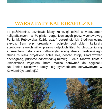
WARSZTATY KALIGRAFICZNE
18 października, uczniowie
klasy 5a
wzięli udział w warsztatach
kaligraficznych
w Pelplinie,
zorganizowan
ych
przez wychowawcę
Panią M. Rutkowską. Każdy uczeń poczuł się jak średniowieczny
skryba. Sam przy drewnianym pulpicie pod okiem kaligrafa
spróbował swoich sił w pisaniu gotyckich liter. Po ubrudzeniu się
atramentem cała klasa odtworzyła scenę dzieła rzeźbiarskiego.
Grupa musiała przydzielić sobie role, dobrać stroje, zaaranżować
scenografię, przybrać odpowiednią mimikę – cała zabawa została
uwieczniona zdjęciem, które można porównać do oryginału.
Na koniec Uczniowie raczyli się pysznościami serwowanymi w
Kawiarni Cysterskiej
🤗