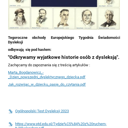
Tegoroczne obchody Europejskiego Tygodnia Świadomości
Dysleksji
odbywają się pod hasłem:
"Odkrywamy wyjatkowe historie osób z dysleksją".
Zachęcamy do zapoznania się z treścią artykułów :
Marta_Bogdanowicz_-
_Dzien_powszedni_dyslektycznego_dziecka.pdf
Jak_rozwijac_w_dziecku_pasje_do_czytania.pdf
Ogólnopolski Test Dysleksji 2023
https://www.ptd.edu.pl/Tydzie%C5%84%20z%20ruchem-