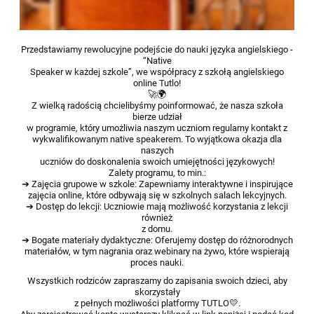
Przedstawiamy rewolucyjne podejście do nauki języka angielskiego -
“Native
Speaker w każdej szkole”, we współpracy z szkołą angielskiego
online Tutlo!
🚀🌍
Z wielką radością chcielibyśmy poinformować, że nasza szkoła
bierze udział
w programie, który umożliwia naszym uczniom regularny kontakt z
wykwalifikowanym native speakerem. To wyjątkowa okazja dla
naszych
uczniów do doskonalenia swoich umiejętności językowych!
Zalety programu, to min.:
➔ Zajęcia grupowe w szkole: Zapewniamy interaktywne i inspirujące
zajęcia online, które odbywają się w szkolnych salach lekcyjnych.
➔ Dostęp do lekcji: Uczniowie mają możliwość korzystania z lekcji
również
z domu.
➔ Bogate materiały dydaktyczne: Oferujemy dostęp do różnorodnych
materiałów, w tym nagrania oraz webinary na żywo, które wspierają
proces nauki.
Wszystkich rodziców zapraszamy do zapisania swoich dzieci, aby
skorzystały
z pełnych możliwości platformy TUTLO💛.