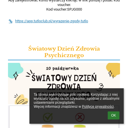
Aby zarejestrować konto wystarczy kliknąć w link poniżej i podać kod
voucher.
Kod voucher:SPJG000
https://app.tutloclub.pl/wyrazenie-zgody-tutlo
Światowy Dzień Zdrowia
Psychicznego
Ta strona wykorzystuje pliki cookies. Korzystając z niej 
wyrażasz zgodę na ich używanie, zgodnie z aktualnymi 
ustawieniami przeglądarki.

Więcej informacji znajdziesz w 
Polityce prywatności
.
OK