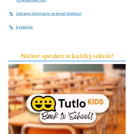
%20kalendarz.pdf
Ciekawe informacje na temat dysleksji
Dysleksja
Native speaker w każdej szkole!