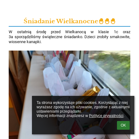
Śniadanie Wielkanocne🐣🐣🐣
W ostatnią środę przed Wielkanocą w klasie 1c oraz
3a sporządziliśmy świąteczne śniadanko. Dzieci zrobiły smakowite,
wiosenne kanapki.
Ta strona wykorzystuje pliki cookies. Korzystając z niej 
wyrażasz zgodę na ich używanie, zgodnie z aktualnymi 
ustawieniami przeglądarki.

Więcej informacji znajdziesz w 
Polityce prywatności
.
OK