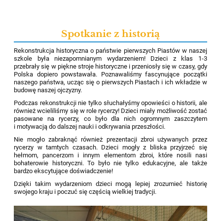
Spotkanie z historią
Rekonstrukcja historyczna o państwie pierwszych Piastów w naszej
szkole była niezapomnianym wydarzeniem! Dzieci z klas 1-3
przebrały się w piękne stroje historyczne i przeniosły się w czasy, gdy
Polska dopiero powstawała. Poznawaliśmy fascynujące początki
naszego państwa, ucząc się o pierwszych Piastach i ich wkładzie w
budowę naszej ojczyzny.
Podczas rekonstrukcji nie tylko słuchałyśmy opowieści o historii, ale
również wcieliliśmy się w role rycerzy! Dzieci miały możliwość zostać
pasowane na rycerzy, co było dla nich ogromnym zaszczytem
i motywacją do dalszej nauki i odkrywania przeszłości.
Nie mogło zabraknąć również prezentacji zbroi używanych przez
rycerzy w tamtych czasach. Dzieci mogły z bliska przyjrzeć się
hełmom, pancerzom i innym elementom zbroi, które nosili nasi
bohaterowie historyczni. To było nie tylko edukacyjne, ale także
bardzo ekscytujące doświadczenie!
Dzięki takim wydarzeniom dzieci mogą lepiej zrozumieć historię
swojego kraju i poczuć się częścią wielkiej tradycji.